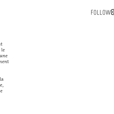
FOLLOW
st
 le
 une
ement
la
e,
de