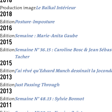
2018
Production image
Le Baïkal Intérieur
2018
Edition
Posture-Imposture
2016
Edition
Semaine : Marie-Anita Gaube
2015
Edition
Semaine N° 36.15 : Caroline Bosc & Jean Sébas
Tacher
2015
Edition
J’ai rêvé qu’Edvard Munch dessinait la Jocond
2013
Edition
Just Passing Through
2013
Edition
Semaine N° 48.13 : Sylvie Bonnot
2011