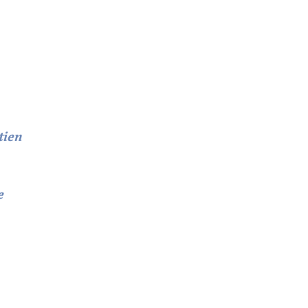
tien
e