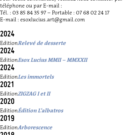
téléphone ou par E-mail :
Tél. : 03 85 84 35 97 – Portable : 07 68 02 24 17
E-mail : esoxlucius.art@gmail.com
2024
Edition
Relevé de desserte
2024
Edition
Esox Lucius MMII – MMXXII
2024
Edition
Les immortels
2021
Edition
ZIGZAG I et II
2020
Edition
Édition L’albatros
2019
Edition
Arborescence